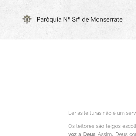
Paróquia
Nª Srª de Monserrate
Ler as leituras não é um ser
Os leitores são leigos esc
voz a Deus
. Assim, Deus co