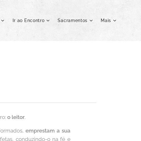
Ir ao Encontro
Sacramentos
Mais
ro:
o leitor
.
 formados,
emprestam a sua
ofetas, conduzindo-o na fé e