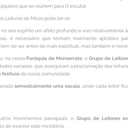
 àqueles que se reúnem para O escutar.
s Leituras da Missa
pode ler-se:
no seu espírito um afeto profundo e vivo relativamente à
vinas, é necessário que tenham realmente aptidões pa
 tem de ser antes de mais espiritual, mas também é neces
eu, na nossa
Paróquia de Monserrate
, o
Grupo de Leitore
idades variadas, que asseguram a proclamação das leitur
 festivos
da nossa comunidade.
borada
semestralmente uma escala
, onde cada leitor fic
s
tros movimentos paroquiais, o
Grupo de Leitores e
o de exercer este ministério.