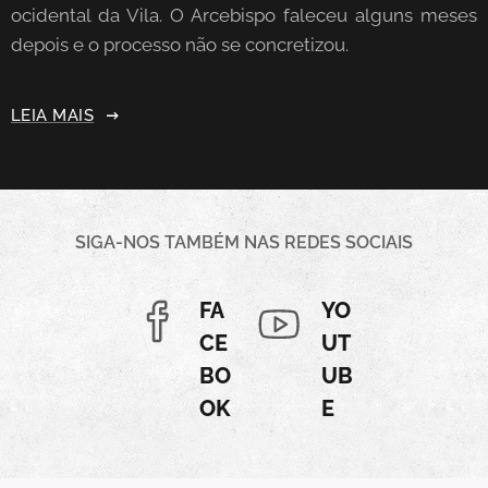
ocidental da Vila. O Arcebispo faleceu alguns meses
depois e o processo não se concretizou.
LEIA MAIS
SIGA-NOS TAMBÉM NAS REDES SOCIAIS
FA
YO
CE
UT
BO
UB
OK
E